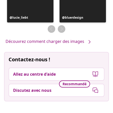
Publication
lucie_liebt
Publication
bluerdesign
publiée
publiée
par
par
Découvrez comment charger des images
Contactez-nous !
Allez au centre d'aide
Recommandé
Discutez avec nous