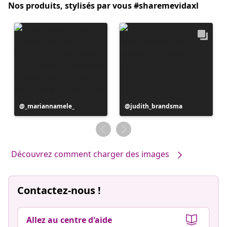
Nos produits, stylisés par vous #sharemevidaxl
Publication
_mariannamele_
Publication
judith_brandsma
publiée
publiée
par
par
Découvrez comment charger des images
Contactez-nous !
Allez au centre d'aide