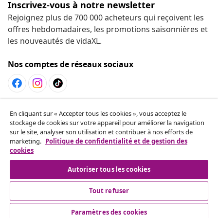
Inscrivez-vous à notre newsletter
Rejoignez plus de 700 000 acheteurs qui reçoivent les
offres hebdomadaires, les promotions saisonnières et
les nouveautés de vidaXL.
Nos comptes de réseaux sociaux
Résilier le contrat
En cliquant sur « Accepter tous les cookies », vous acceptez le
Envoyez une demande de rétractation concernant
stockage de cookies sur votre appareil pour améliorer la navigation
sur le site, analyser son utilisation et contribuer à nos efforts de
votre commande.
marketing.
Politique de confidentialité et de gestion des
cookies
Résilier le contrat
Autoriser tous les cookies
Tout refuser
Service Clients
Paramètres des cookies