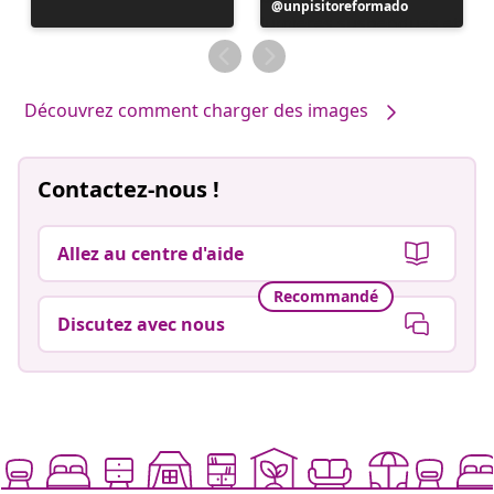
Publication
unpisitoreformado
publiée
par
Découvrez comment charger des images
Contactez-nous !
Allez au centre d'aide
Recommandé
Discutez avec nous