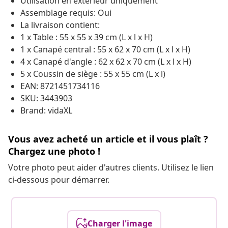
Utilisation en extérieur uniquement
Assemblage requis: Oui
La livraison contient:
1 x Table : 55 x 55 x 39 cm (L x l x H)
1 x Canapé central : 55 x 62 x 70 cm (L x l x H)
4 x Canapé d'angle : 62 x 62 x 70 cm (L x l x H)
5 x Coussin de siège : 55 x 55 cm (L x l)
EAN: 8721451734116
SKU: 3443903
Brand: vidaXL
Vous avez acheté un article et il vous plaît ?
Chargez une photo !
Votre photo peut aider d'autres clients. Utilisez le lien
ci-dessous pour démarrer.
Charger l'image