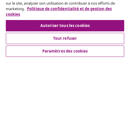
sur le site, analyser son utilisation et contribuer à nos efforts de
votre commande.
marketing.
Politique de confidentialité et de gestion des
cookies
Résilier le contrat
Autoriser tous les cookies
Tout refuser
Service Clients
Paramètres des cookies
Entreprises
vidaXL
Découvrez-en plus