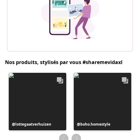
Nos produits, stylisés par vous #sharemevidaxl
Publication
lottegaatverhuizen
Publication
boho.homestyle
publiée
publiée
par
par