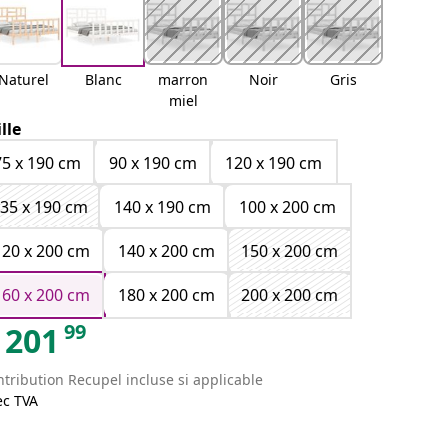
Naturel
Blanc
marron
Noir
Gris
miel
ille
75 x 190 cm
90 x 190 cm
120 x 190 cm
35 x 190 cm
140 x 190 cm
100 x 200 cm
120 x 200 cm
140 x 200 cm
150 x 200 cm
160 x 200 cm
180 x 200 cm
200 x 200 cm
99
201
tribution Recupel incluse si applicable
ec TVA