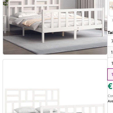
Ta
1
€
Con
Av