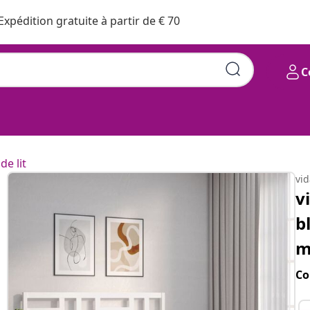
Expédition gratuite à partir de € 70
C
de lit
vi
v
b
m
Co