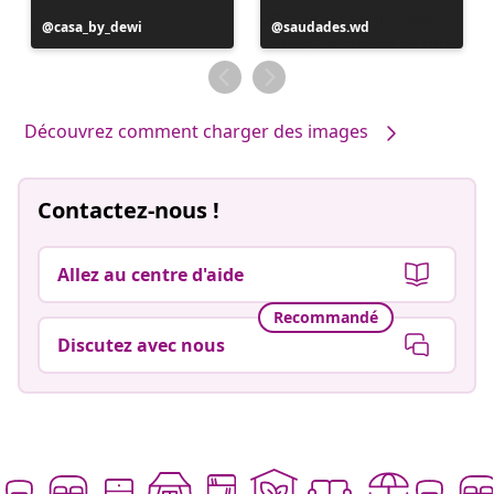
Publication
casa_by_dewi
Publication
saudades.wd
publiée
publiée
par
par
Découvrez comment charger des images
Contactez-nous !
Allez au centre d'aide
Recommandé
Discutez avec nous