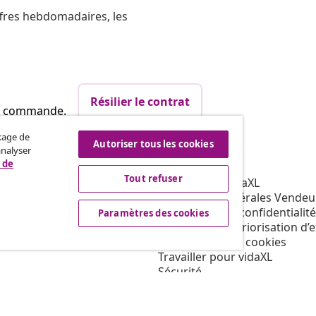
ffres hebdomadaires, les
Résilier le contrat
re commande.
ckage de
Autoriser tous les cookies
analyser
vidaXL
 de
Tout refuser
affiliation
À propos de vidaXL
our vidaXL
Conditions générales Vendeu
ns de marketing
Déclaration de confidentialité
Paramètres des cookies
Conditions de priorisation d’
Paramètres des cookies
Travailler pour vidaXL
Sécurité
Personne responsable de l'U
Politique de EPR