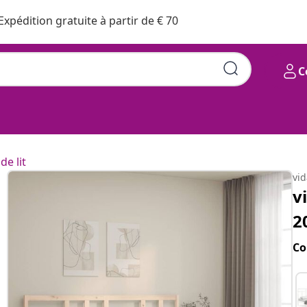
Expédition gratuite à partir de € 70
C
de lit
vi
v
2
Co