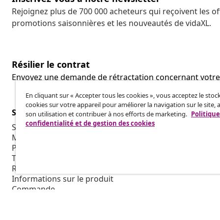
Rejoignez plus de 700 000 acheteurs qui reçoivent les o
promotions saisonnières et les nouveautés de vidaXL.
Résilier le contrat
Envoyez une demande de rétractation concernant vot
En cliquant sur « Accepter tous les cookies », vous acceptez le sto
cookies sur votre appareil pour améliorer la navigation sur le site, 
Service Clients
Entreprises
son utilisation et contribuer à nos efforts de marketing.
Politique
confidentialité et de gestion des cookies
Suivez votre commande
Programme d'
Mon compte
Production p
Paiement
Collaboratio
Transport et livraison
Retour
Informations sur le produit
Commande