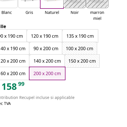
Blanc
Gris
Naturel
Noir
marron
miel
ille
90 x 190 cm
120 x 190 cm
135 x 190 cm
140 x 190 cm
90 x 200 cm
100 x 200 cm
120 x 200 cm
140 x 200 cm
150 x 200 cm
160 x 200 cm
200 x 200 cm
99
158
tribution Recupel incluse si applicable
ec TVA