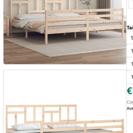
Ta
€
Con
Av