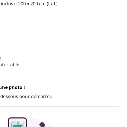
lus) : 200 x 200 cm (l x L)
e
nfortable
 une photo !
 ci-dessous pour démarrer.