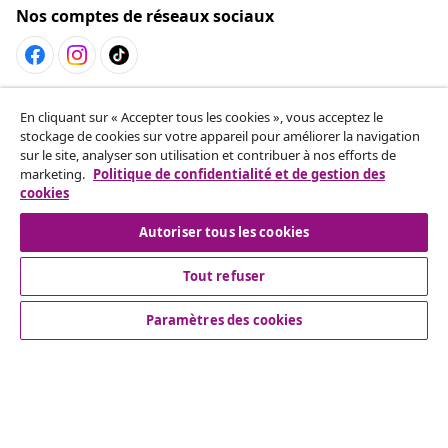
Nos comptes de réseaux sociaux
Résilier le contrat
En cliquant sur « Accepter tous les cookies », vous acceptez le
Envoyez une demande de rétractation concernant
stockage de cookies sur votre appareil pour améliorer la navigation
sur le site, analyser son utilisation et contribuer à nos efforts de
votre commande.
marketing.
Politique de confidentialité et de gestion des
cookies
Résilier le contrat
Autoriser tous les cookies
Tout refuser
Service Clients
Paramètres des cookies
Entreprises
vidaXL