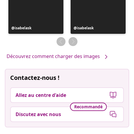
Publication
isabelask
Publication
isabelask
publiée
publiée
par
par
Découvrez comment charger des images
Contactez-nous !
Allez au centre d'aide
Recommandé
Discutez avec nous