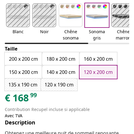
Blanc
Noir
Chêne
Sonoma
Chêne
sonoma
gris
marron
Taille
200 x 200 cm
180 x 200 cm
160 x 200 cm
150 x 200 cm
140 x 200 cm
120 x 200 cm
135 x 190 cm
120 x 190 cm
99
€
168
Contribution Recupel incluse si applicable
Avec TVA
Description
Obtenez une meilleure nuit de sommeil reposante