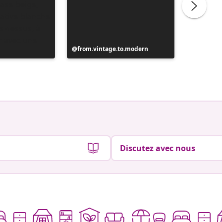
Publication
from.vintage.to.modern
Publicat
from.vi
publiée
publiée
par
par
Discutez avec nous