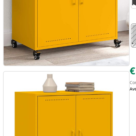
€
Con
Av