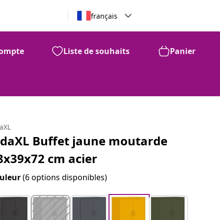
français
ompte
Liste de souhaits
Panier
daXL
idaXL Buffet jaune moutarde
8x39x72 cm acier
uleur
(6 options disponibles)