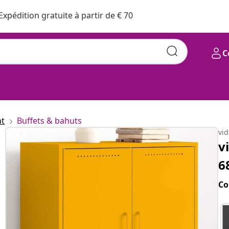
Expédition gratuite à partir de € 70
C
nt
Buffets & bahuts
vi
v
6
Co