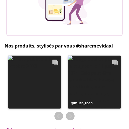
Nos produits, stylisés par vous #sharemevidaxl
Publication
muca_roan
publiée
par