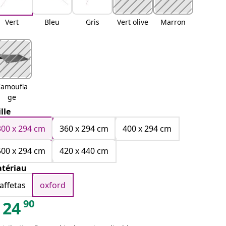
Vert
Bleu
Gris
Vert olive
Marron
amoufla
ge
ille
300 x 294 cm
360 x 294 cm
400 x 294 cm
500 x 294 cm
420 x 440 cm
tériau
taffetas
oxford
90
24