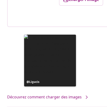
Publication
Ligucis
publiée
par
Découvrez comment charger des images