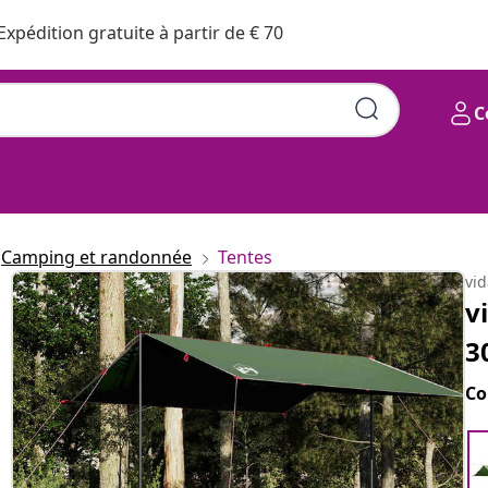
Expédition gratuite à partir de € 70
C
Camping et randonnée
Tentes
vi
v
3
Co