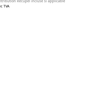
tribution Recupel incluse si applicable
ec TVA