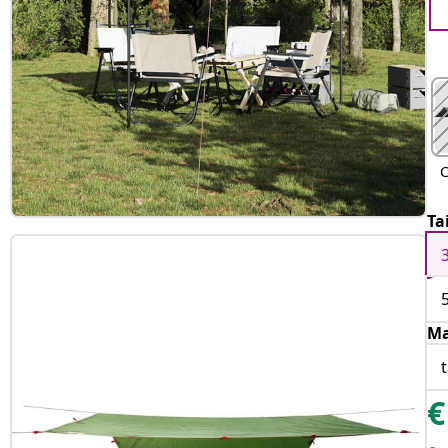
C
Ta
Ma
€