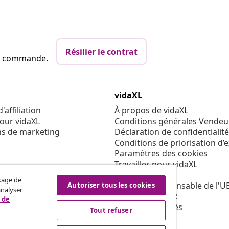
Résilier le contrat
re commande.
vidaXL
affiliation
À propos de vidaXL
our vidaXL
Conditions générales Vendeu
ns de marketing
Déclaration de confidentialité
Conditions de priorisation d’
Paramètres des cookies
Travailler pour vidaXL
Sécurité
ckage de
Personne responsable de l'U
Autoriser tous les cookies
analyser
Politique de EPR
 de
Condition d'accès
Tout refuser