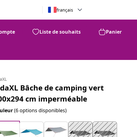
français
ompte
Liste de souhaits
Panier
daXL
idaXL Bâche de camping vert
00x294 cm imperméable
uleur
(6 options disponibles)