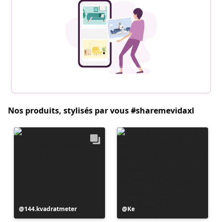
Nos produits, stylisés par vous #sharemevidaxl
Publication
144.kvadratmeter
Publication
Ke
publiée
publiée