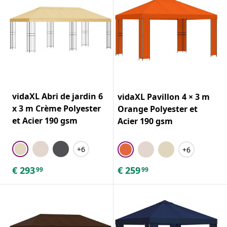
vidaXL Abri de jardin 6
vidaXL Pavillon 4 × 3 m
x 3 m Crème Polyester
Orange Polyester et
et Acier 190 gsm
Acier 190 gsm
+6
+6
€
293
€
259
99
99