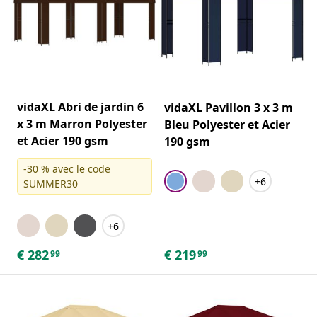
vidaXL Abri de jardin 6
vidaXL Pavillon 3 x 3 m
x 3 m Marron Polyester
Bleu Polyester et Acier
et Acier 190 gsm
190 gsm
-30 % avec le code
+6
SUMMER30
+6
€
282
€
219
99
99