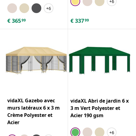
+6
+6
€
365
€
337
99
99
vidaXL Gazebo avec
vidaXL Abri de jardin 6 x
murs latéraux 6 x 3 m
3 m Vert Polyester et
Crème Polyester et
Acier 190 gsm
Acier
+6