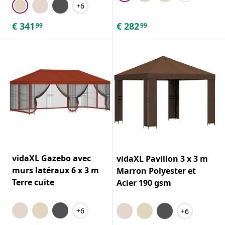
+6
€
341
€
282
99
99
vidaXL Gazebo avec
vidaXL Pavillon 3 x 3 m
murs latéraux 6 x 3 m
Marron Polyester et
Terre cuite
Acier 190 gsm
+6
+6