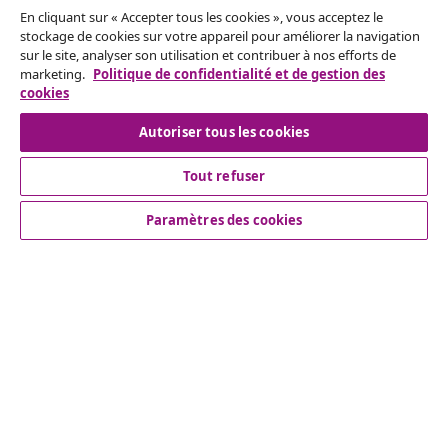
En cliquant sur « Accepter tous les cookies », vous acceptez le
stockage de cookies sur votre appareil pour améliorer la navigation
Résilier le contrat
sur le site, analyser son utilisation et contribuer à nos efforts de
marketing.
Politique de confidentialité et de gestion des
cookies
Autoriser tous les cookies
Service Clients
Tout refuser
Entreprises
Paramètres des cookies
vidaXL
Découvrez-en plus