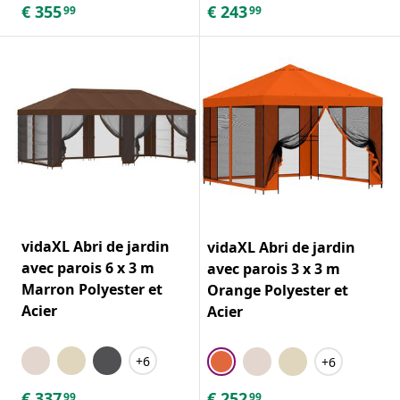
€
355
€
243
99
99
vidaXL Abri de jardin
vidaXL Abri de jardin
avec parois 6 x 3 m
avec parois 3 x 3 m
Marron Polyester et
Orange Polyester et
Acier
Acier
+6
+6
€
337
€
252
99
99