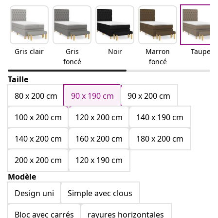
Gris clair
Gris
Noir
Marron
Taupe
foncé
foncé
Taille
80 x 200 cm
90 x 190 cm
90 x 200 cm
100 x 200 cm
120 x 200 cm
140 x 190 cm
140 x 200 cm
160 x 200 cm
180 x 200 cm
200 x 200 cm
120 x 190 cm
Modèle
Design uni
Simple avec clous
Bloc avec carrés
rayures horizontales