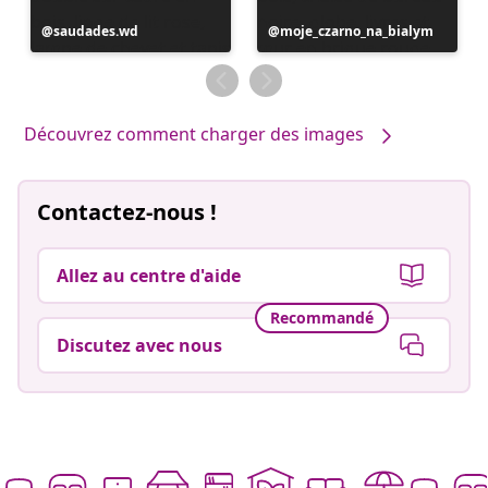
Publication
saudades.wd
Publication
moje_czarno_na_bialym
publiée
publiée
par
par
Découvrez comment charger des images
Contactez-nous !
Allez au centre d'aide
Recommandé
Discutez avec nous