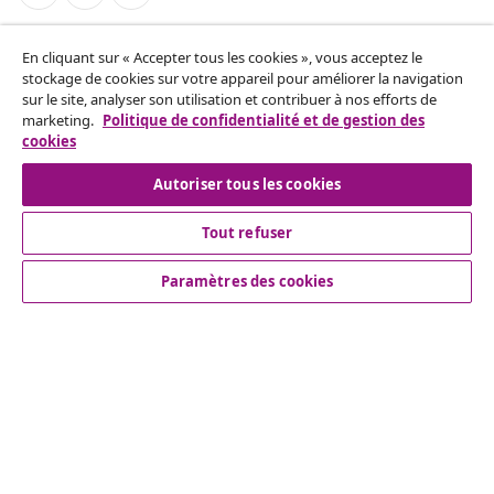
Résilier le contrat
En cliquant sur « Accepter tous les cookies », vous acceptez le
Envoyez une demande de rétractation concernant
stockage de cookies sur votre appareil pour améliorer la navigation
sur le site, analyser son utilisation et contribuer à nos efforts de
votre commande.
marketing.
Politique de confidentialité et de gestion des
cookies
Résilier le contrat
Autoriser tous les cookies
Tout refuser
Service Clients
Paramètres des cookies
Entreprises
vidaXL
Découvrez-en plus