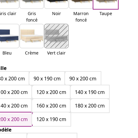
ris clair
Gris
Noir
Marron
Taupe
foncé
foncé
Bleu
Crème
Vert clair
ille
80 x 200 cm
90 x 190 cm
90 x 200 cm
100 x 200 cm
120 x 200 cm
140 x 190 cm
140 x 200 cm
160 x 200 cm
180 x 200 cm
200 x 200 cm
120 x 190 cm
dèle