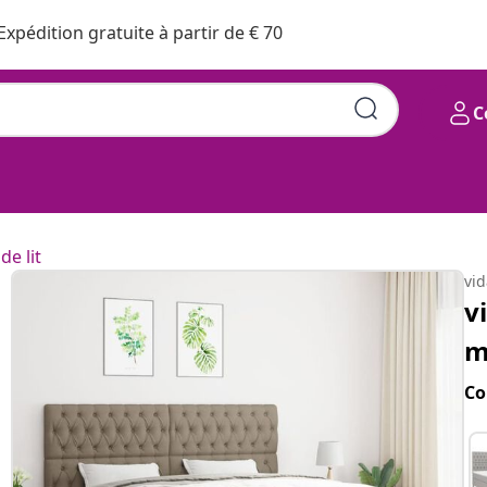
Expédition gratuite à partir de € 70
C
de lit
vi
v
m
Co