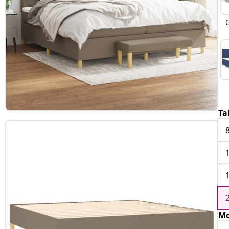
G
Ta
Mo