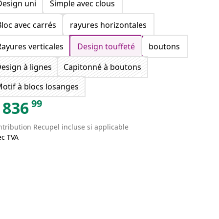
Design uni
Simple avec clous
Bloc avec carrés
rayures horizontales
Rayures verticales
Design touffeté
boutons
esign à lignes
Capitonné à boutons
otif à blocs losanges
99
836
tribution Recupel incluse si applicable
ec TVA