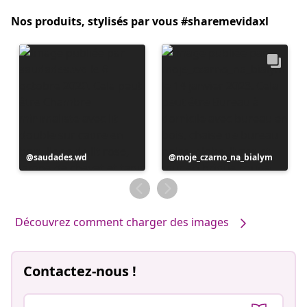
Nos produits, stylisés par vous #sharemevidaxl
Publication
saudades.wd
Publication
moje_czarno_na_bialym
publiée
publiée
par
par
Découvrez comment charger des images
Contactez-nous !