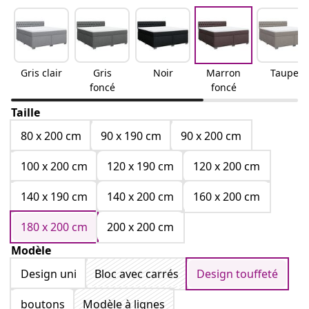
Gris clair
Gris
Noir
Marron
Taupe
foncé
foncé
Taille
80 x 200 cm
90 x 190 cm
90 x 200 cm
100 x 200 cm
120 x 190 cm
120 x 200 cm
140 x 190 cm
140 x 200 cm
160 x 200 cm
180 x 200 cm
200 x 200 cm
Modèle
Design uni
Bloc avec carrés
Design touffeté
boutons
Modèle à lignes