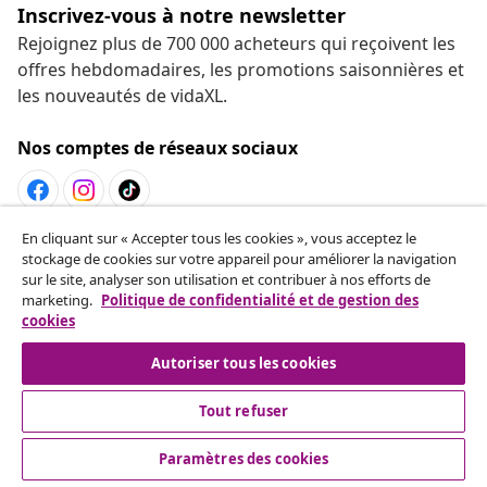
Inscrivez-vous à notre newsletter
Rejoignez plus de 700 000 acheteurs qui reçoivent les
offres hebdomadaires, les promotions saisonnières et
les nouveautés de vidaXL.
Nos comptes de réseaux sociaux
En cliquant sur « Accepter tous les cookies », vous acceptez le
Résilier le contrat
stockage de cookies sur votre appareil pour améliorer la navigation
Envoyez une demande de rétractation concernant
sur le site, analyser son utilisation et contribuer à nos efforts de
marketing.
Politique de confidentialité et de gestion des
votre commande.
cookies
Résilier le contrat
Autoriser tous les cookies
Tout refuser
Service Clients
Paramètres des cookies