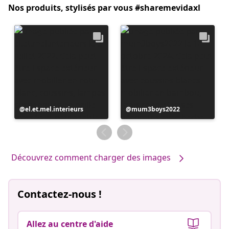
Nos produits, stylisés par vous #sharemevidaxl
Publication
el.et.mel.interieurs
Publication
mum3boys2022
publiée
publiée
par
par
Découvrez comment charger des images
Contactez-nous !
Allez au centre d'aide