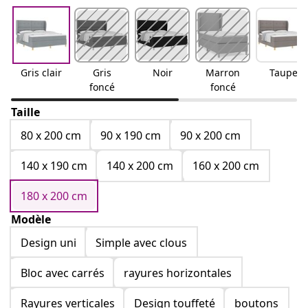
Gris clair
Gris
Noir
Marron
Taupe
foncé
foncé
Taille
80 x 200 cm
90 x 190 cm
90 x 200 cm
140 x 190 cm
140 x 200 cm
160 x 200 cm
180 x 200 cm
Modèle
Design uni
Simple avec clous
Bloc avec carrés
rayures horizontales
Rayures verticales
Design touffeté
boutons