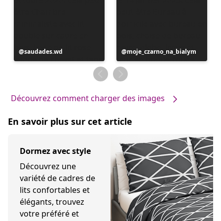
Publication
saudades.wd
Publication
moje_czarno_na_bialym
publiée
publiée
par
par
Découvrez comment charger des images
En savoir plus sur cet article
Dormez avec style
Découvrez une
variété de cadres de
lits confortables et
élégants, trouvez
votre préféré et