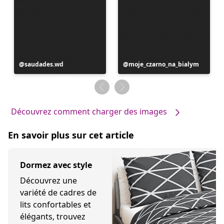
Publication
saudades.wd
Publication
moje_czarno_na_bialym
publiée
publiée
par
par
Découvrez comment charger des images
En savoir plus sur cet article
Dormez avec style
Découvrez une
variété de cadres de
lits confortables et
élégants, trouvez