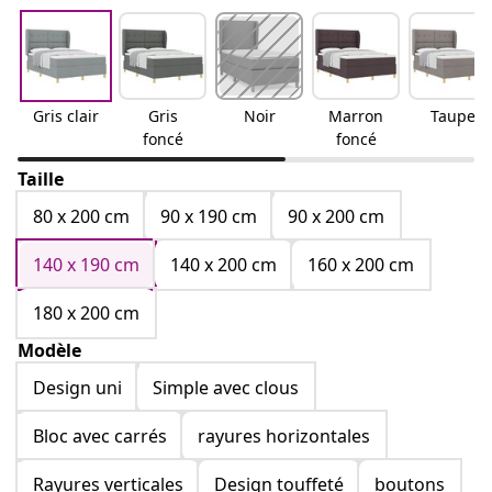
Gris clair
Gris
Noir
Marron
Taupe
foncé
foncé
Taille
80 x 200 cm
90 x 190 cm
90 x 200 cm
140 x 190 cm
140 x 200 cm
160 x 200 cm
180 x 200 cm
Modèle
Design uni
Simple avec clous
Bloc avec carrés
rayures horizontales
Rayures verticales
Design touffeté
boutons