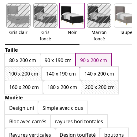
Gris clair
Gris
Noir
Marron
Taupe
foncé
foncé
Taille
80 x 200 cm
90 x 190 cm
90 x 200 cm
100 x 200 cm
140 x 190 cm
140 x 200 cm
160 x 200 cm
180 x 200 cm
200 x 200 cm
Modèle
Design uni
Simple avec clous
Bloc avec carrés
rayures horizontales
Rayures verticales
Design touffeté
boutons