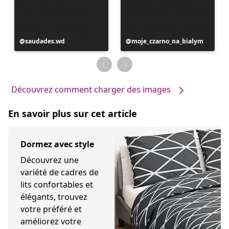
Publication
saudades.wd
Publication
moje_czarno_na_bialym
publiée
publiée
par
par
Découvrez comment charger des images
En savoir plus sur cet article
Dormez avec style
Découvrez une
variété de cadres de
lits confortables et
élégants, trouvez
votre préféré et
améliorez votre