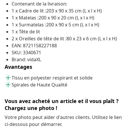
Contenant de la livraison:
1 x Cadre de lit :203 x 90 x 35 cm (L x l x H)
1 x Matelas :200 x 90 x 20 cm (L x l x H)
1 x Surmatelas :200 x 90 x 5 cm (L x l x H)
1 x Tête de lit
2 x Oreilles de tête de lit :80 x 23 x 6 cm (L x l x H)
EAN: 8721158227188
SKU: 3340671
Brand: vidaXL
Avantages
Tissu en polyester respirant et solide
Spirales de Haute Qualité
Vous avez acheté un article et il vous plaît ?
Chargez une photo !
Votre photo peut aider d'autres clients. Utilisez le lien
ci-dessous pour démarrer.