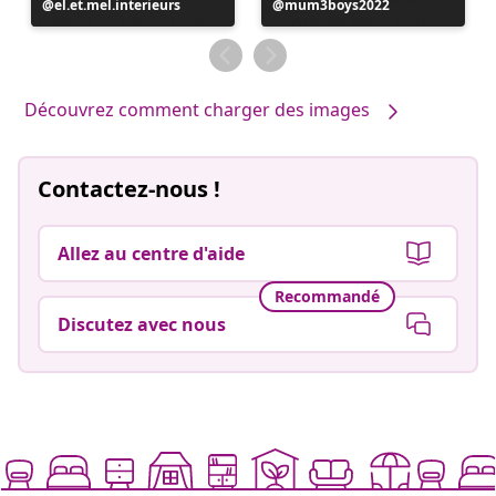
Publication
el.et.mel.interieurs
Publication
mum3boys2022
publiée
publiée
par
par
Découvrez comment charger des images
Contactez-nous !
Allez au centre d'aide
Recommandé
Discutez avec nous