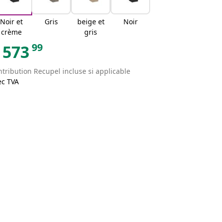
Noir et
Gris
beige et
Noir
crème
gris
99
573
tribution Recupel incluse si applicable
ec TVA