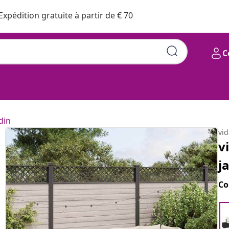
Expédition gratuite à partir de € 70
C
din
vi
v
j
Co