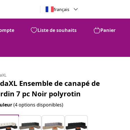
français
ompte
Liste de souhaits
Panier
daXL
idaXL Ensemble de canapé de
ardin 7 pc Noir polyrotin
uleur
(4 options disponibles)