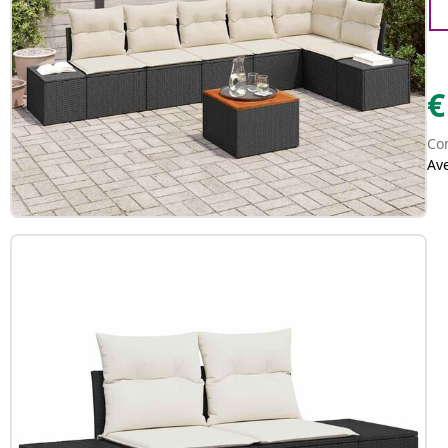
€
Con
Av