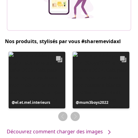
Nos produits, stylisés par vous #sharemevidaxl
Publication
el.et.mel.interieurs
Publication
mum3boys2022
publiée
publiée
par
par
Découvrez comment charger des images