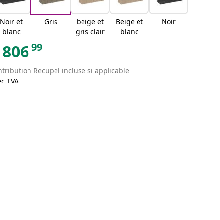
Noir et
Gris
beige et
Beige et
Noir
blanc
gris clair
blanc
99
806
tribution Recupel incluse si applicable
ec TVA