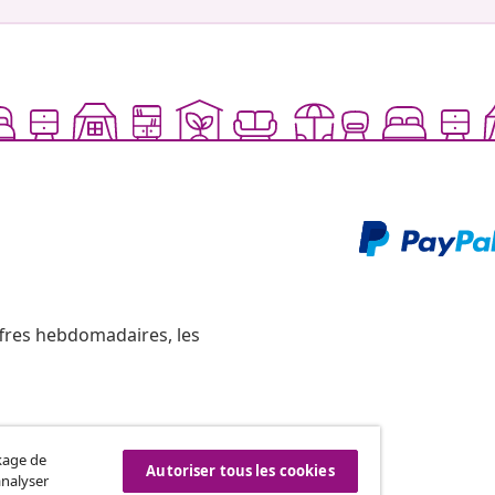
ffres hebdomadaires, les
ckage de
Résilier le contrat
Autoriser tous les cookies
analyser
re commande.