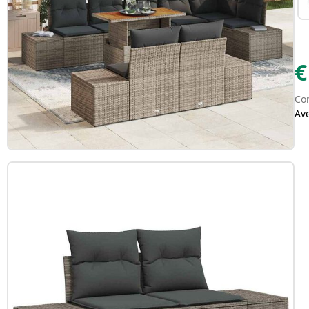
€
Con
Av