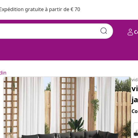
Expédition gratuite à partir de € 70
C
din
vi
v
j
Co