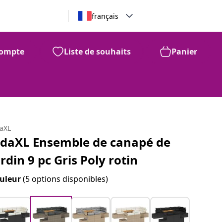
français
ompte
Liste de souhaits
Panier
daXL
idaXL Ensemble de canapé de
ardin 9 pc Gris Poly rotin
uleur
(5 options disponibles)