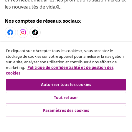
les nouveautés de vidaXL.
Nos comptes de réseaux sociaux
Résilier le contrat
En cliquant sur « Accepter tous les cookies », vous acceptez le
Envoyez une demande de rétractation concernant
stockage de cookies sur votre appareil pour améliorer la navigation
sur le site, analyser son utilisation et contribuer à nos efforts de
votre commande.
marketing.
Politique de confidentialité et de gestion des
cookies
Résilier le contrat
Autoriser tous les cookies
Tout refuser
Service Clients
Paramètres des cookies
Entreprises