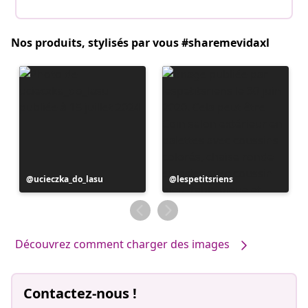
Nos produits, stylisés par vous #sharemevidaxl
Publication
ucieczka_do_lasu
Publication
lespetitsriens
publiée
publiée
par
par
Découvrez comment charger des images
Contactez-nous !