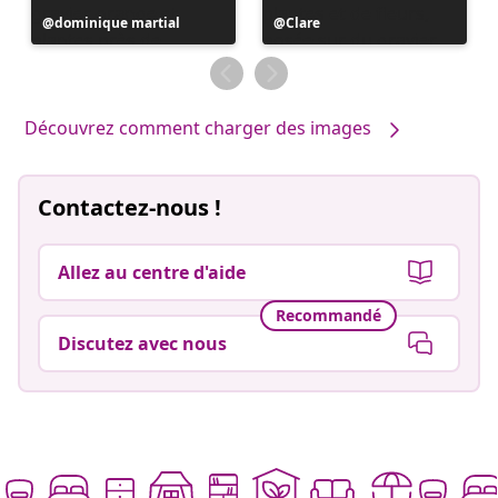
Publication
dominique martial
Publication
Clare
publiée
publiée
par
par
Découvrez comment charger des images
Contactez-nous !
Allez au centre d'aide
Recommandé
Discutez avec nous