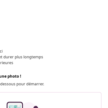
ci
e et durer plus longtemps
érieures
 une photo !
 ci-dessous pour démarrer.