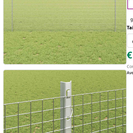
g
Ta
€
Con
Av