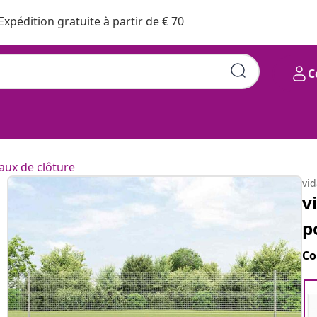
Expédition gratuite à partir de € 70
C
ux de clôture
vi
v
p
Co