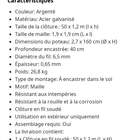
Caractéristiques
Couleur: Argenté
Matériau: Acier galvanisé
Taille de la clôture.: 50 x 1,2 m (l x h)
Taille de maille: 1,9 x 1,9 cm (L x l)
Dimensions du poteau: 2,7 x 160 cm (Ø x H)
Profondeur encastrée: 40 cm
Diamètre du fil: 6,5 mm
Épaisseur: 0,65 mm
Poids: 26,8 kg
Type de montage: À encastrer dans le sol
Motif: Maille
Résistant aux intempéries
Résistant à la rouille et à la corrosion
Clôture en fil soudé
Utilisation en extérieur uniquement
Assemblage requis: Oui
La livraison contient:
1 x Clôture en fil soudé : 50 x 1,2 m (L x H)