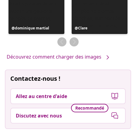
Publication
dominique martial
Publication
Clare
publiée
publiée
par
par
Découvrez comment charger des images
Contactez-nous !
Allez au centre d'aide
Recommandé
Discutez avec nous