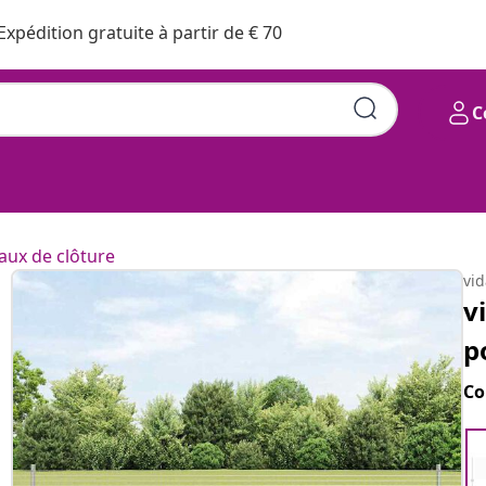
Expédition gratuite à partir de € 70
C
ux de clôture
vi
v
p
Co