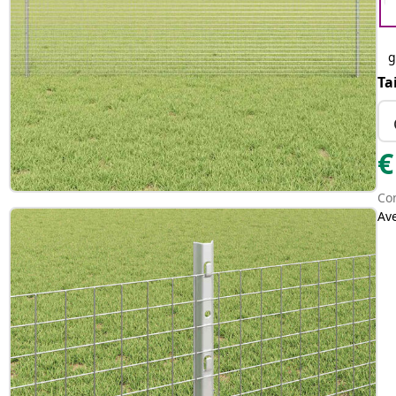
g
Ta
€
Con
Av