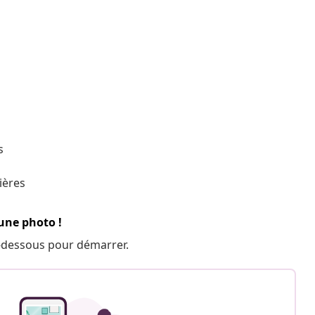
s
ières
 une photo !
 ci-dessous pour démarrer.