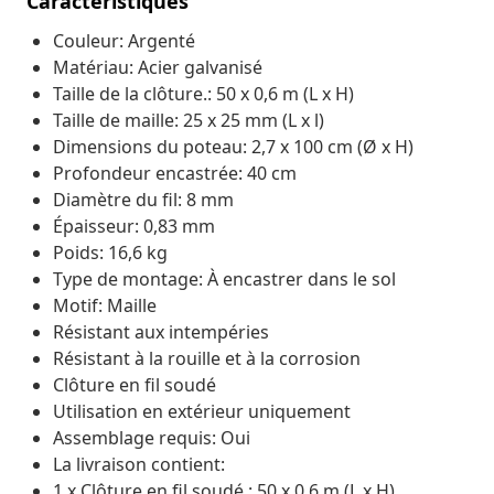
Caractéristiques
Couleur: Argenté
Matériau: Acier galvanisé
Taille de la clôture.: 50 x 0,6 m (L x H)
Taille de maille: 25 x 25 mm (L x l)
Dimensions du poteau: 2,7 x 100 cm (Ø x H)
Profondeur encastrée: 40 cm
Diamètre du fil: 8 mm
Épaisseur: 0,83 mm
Poids: 16,6 kg
Type de montage: À encastrer dans le sol
Motif: Maille
Résistant aux intempéries
Résistant à la rouille et à la corrosion
Clôture en fil soudé
Utilisation en extérieur uniquement
Assemblage requis: Oui
La livraison contient:
1 x Clôture en fil soudé : 50 x 0,6 m (L x H)