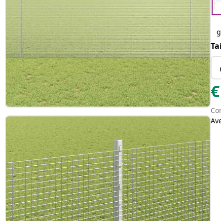
g
Ta
€
Con
Av