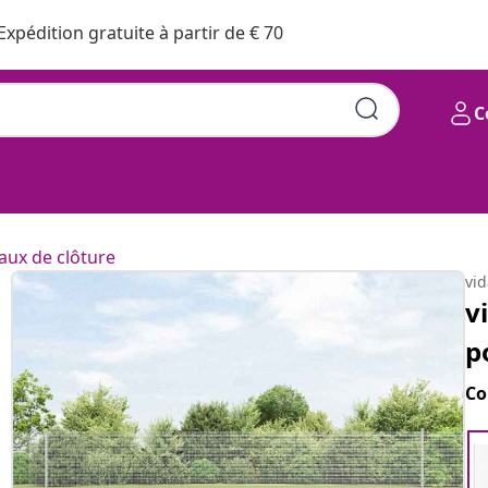
Expédition gratuite à partir de € 70
C
ux de clôture
vi
v
p
Co