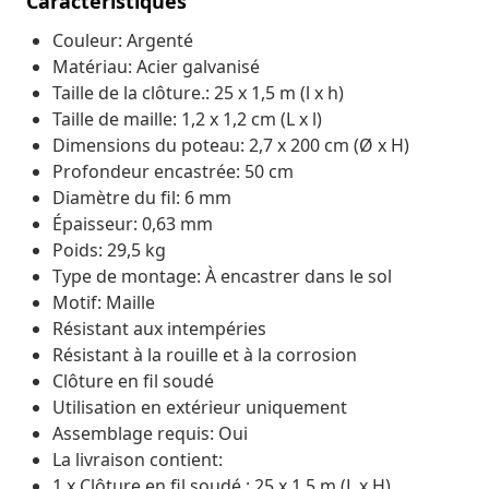
Caractéristiques
Couleur: Argenté
Matériau: Acier galvanisé
Taille de la clôture.: 25 x 1,5 m (l x h)
Taille de maille: 1,2 x 1,2 cm (L x l)
Dimensions du poteau: 2,7 x 200 cm (Ø x H)
Profondeur encastrée: 50 cm
Diamètre du fil: 6 mm
Épaisseur: 0,63 mm
Poids: 29,5 kg
Type de montage: À encastrer dans le sol
Motif: Maille
Résistant aux intempéries
Résistant à la rouille et à la corrosion
Clôture en fil soudé
Utilisation en extérieur uniquement
Assemblage requis: Oui
La livraison contient:
1 x Clôture en fil soudé : 25 x 1,5 m (L x H)