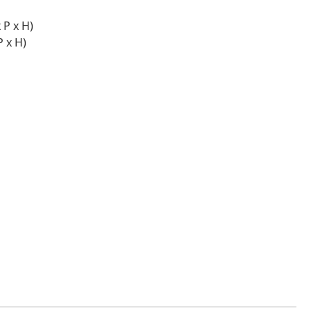
 P x H)
P x H)