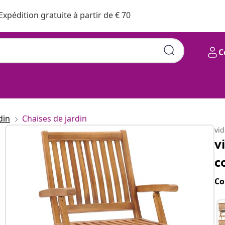
Expédition gratuite à partir de € 70
C
din
Chaises de jardin
vi
v
c
Co