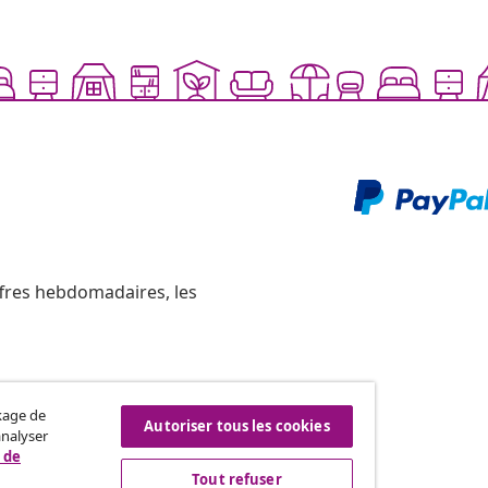
ffres hebdomadaires, les
ckage de
Résilier le contrat
Autoriser tous les cookies
analyser
re commande.
 de
Tout refuser