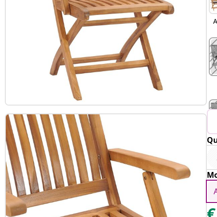
A
Qu
Mo
€