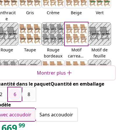
nthracit
Gris
Crème
Beige
Vert
e
Rouge
Taupe
Rouge
Motif
Motif de
bordeaux
carreaux
feuille
gris
Montrer plus
antité dans le paquetQuantité en emballage
Motif
Bleu
Vert vif
Noir
Bleu
carreaux
royal
2
6
8
rouges
dèle
Avec accoudoir
Sans accoudoir
99
669