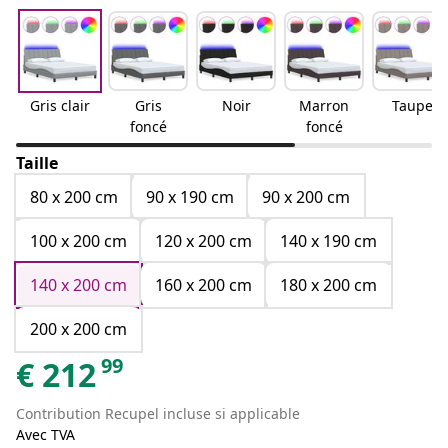
Gris clair
Gris
Noir
Marron
Taupe
foncé
foncé
Taille
80 x 200 cm
90 x 190 cm
90 x 200 cm
100 x 200 cm
120 x 200 cm
140 x 190 cm
140 x 200 cm
160 x 200 cm
180 x 200 cm
200 x 200 cm
99
€
212
Contribution Recupel incluse si applicable
Avec TVA