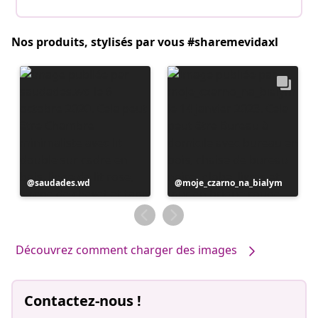
Nos produits, stylisés par vous #sharemevidaxl
Publication
saudades.wd
Publication
moje_czarno_na_bialym
publiée
publiée
par
par
Découvrez comment charger des images
Contactez-nous !