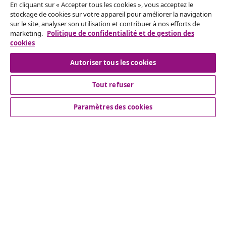
Résilier le contrat
En cliquant sur « Accepter tous les cookies », vous acceptez le
Envoyez une demande de rétractation concernant
stockage de cookies sur votre appareil pour améliorer la navigation
sur le site, analyser son utilisation et contribuer à nos efforts de
votre commande.
marketing.
Politique de confidentialité et de gestion des
cookies
Résilier le contrat
Autoriser tous les cookies
Tout refuser
Service Clients
Paramètres des cookies
Entreprises
vidaXL
Découvrez-en plus