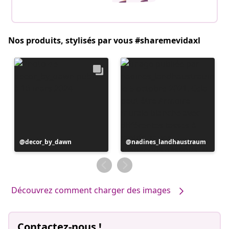
Nos produits, stylisés par vous #sharemevidaxl
Publication
decor_by_dawn
Publication
nadines_landhaustraum
publiée
publiée
par
par
Découvrez comment charger des images
Contactez-nous !