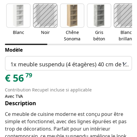
Blanc
Noir
Chêne
Gris
Blanc
Sonoma
béton
brillant
Modèle
1x meuble suspendu (4 étagères) 40 cm de large 100 cm de haut
79
€
56
Contribution Recupel incluse si applicable
Avec TVA
Description
Ce meuble de cuisine moderne est conçu pour être
simple et fonctionnel, avec des lignes épurées et pas
trop de décorations. Parfait pour un intérieur
contemporain, ce meuble suspendu améliore le look