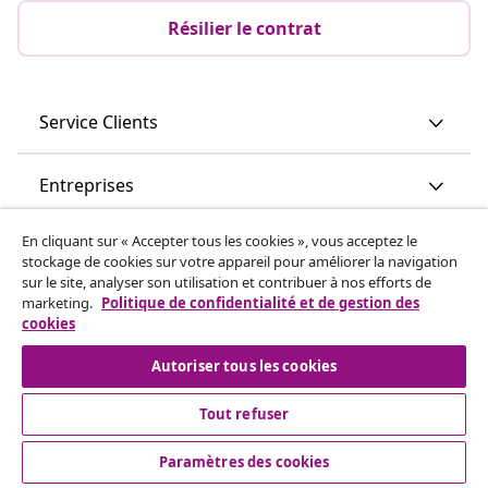
Résilier le contrat
Service Clients
Entreprises
En cliquant sur « Accepter tous les cookies », vous acceptez le
vidaXL
stockage de cookies sur votre appareil pour améliorer la navigation
sur le site, analyser son utilisation et contribuer à nos efforts de
marketing.
Politique de confidentialité et de gestion des
Découvrez-en plus
cookies
Autoriser tous les cookies
Tout refuser
Paramètres des cookies
© 2008-2026 vidaXL vidaxl.be est une boutique en ligne de