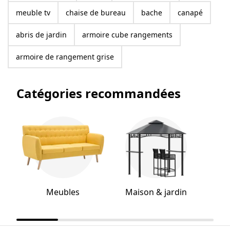
meuble tv
chaise de bureau
bache
canapé
abris de jardin
armoire cube rangements
armoire de rangement grise
Catégories recommandées
Meubles
Maison & jardin
Q